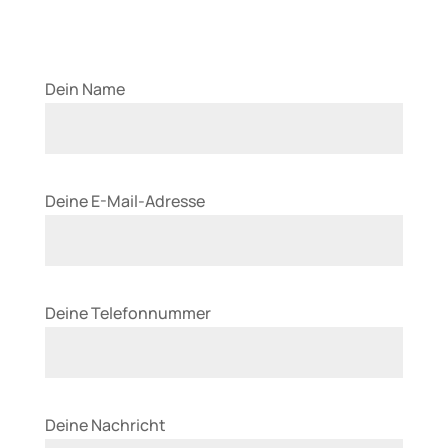
Dein Name
Bitte
Deine E-Mail-Adresse
lasse
dieses
Feld
leer.
Bitte
Deine Telefonnummer
lasse
dieses
Feld
leer.
Bitte
Deine Nachricht
lasse