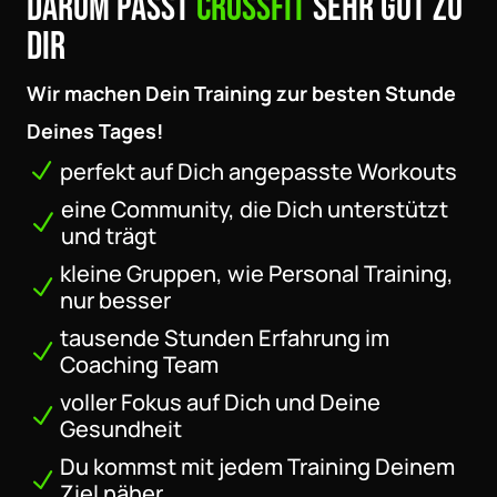
DARUM PASST
CROSSFIT
SEHR GUT ZU
DIR
Wir machen Dein Training zur besten Stunde
Deines Tages!
perfekt auf Dich angepasste Workouts
N
eine Community, die Dich unterstützt
N
und trägt
kleine Gruppen, wie Personal Training,
N
nur besser
tausende Stunden Erfahrung im
N
Coaching Team
voller Fokus auf Dich und Deine
N
Gesundheit
Du kommst mit jedem Training Deinem
N
Ziel näher