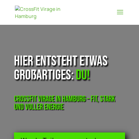
Hier entsteht etwas
großartiges:
DU!
CrossFit Virage in Hamburg – Fit, Stark
und voller Energie