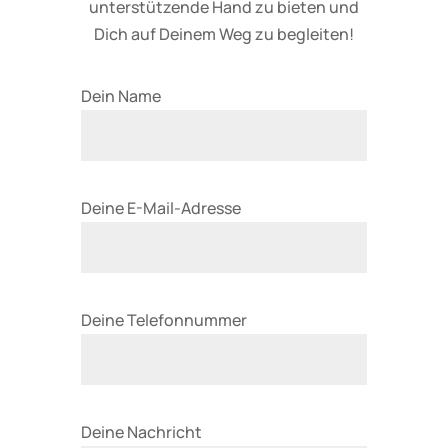
unterstützende Hand zu bieten und
Dich auf Deinem Weg zu begleiten!
Dein Name
B
Deine E-Mail-Adresse
i
t
t
e
B
Deine Telefonnummer
l
i
a
t
s
t
s
e
B
Deine Nachricht
e
l
i