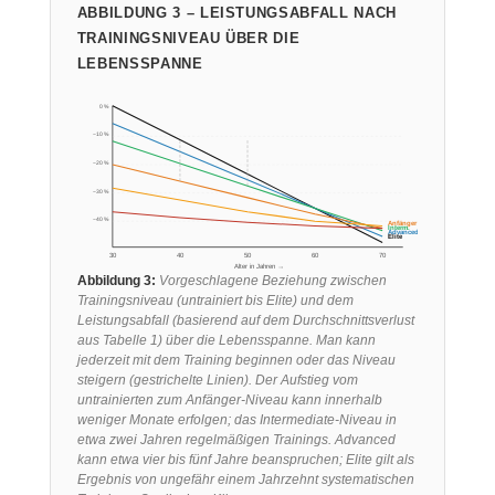
ABBILDUNG 3 – LEISTUNGSABFALL NACH
TRAININGSNIVEAU ÜBER DIE
LEBENSSPANNE
0 %
−10 %
−20 %
−30 %
−40 %
Anfänger
Interm.
Advanced
Elite
30
40
50
60
70
Alter in Jahren →
Abbildung 3:
Vorgeschlagene Beziehung zwischen
Trainingsniveau (untrainiert bis Elite) und dem
Leistungsabfall (basierend auf dem Durchschnittsverlust
aus Tabelle 1) über die Lebensspanne. Man kann
jederzeit mit dem Training beginnen oder das Niveau
steigern (gestrichelte Linien). Der Aufstieg vom
untrainierten zum Anfänger-Niveau kann innerhalb
weniger Monate erfolgen; das Intermediate-Niveau in
etwa zwei Jahren regelmäßigen Trainings. Advanced
kann etwa vier bis fünf Jahre beanspruchen; Elite gilt als
Ergebnis von ungefähr einem Jahrzehnt systematischen