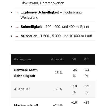
Diskuswurf, Hammerwerfen
Explosive Schnelligkeit
– Hochsprung,
Weitsprung
Schnelligkeit
– 100-, 200- und 400-m-Sprint
Ausdauer
– 1.500-, 5.000- und 10.000-m-Lauf
Kategorie
Alter 40
50
60
70
Schwere Kraft-
−35
−44
−54
−25 %
Schnelligkeit
%
%
%
−18
−29
−45
Ausdauer
−7 %
%
%
%
−16
−29
−44
Maximale Kraft
−13 %