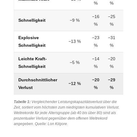
%
%
%
−16
−25
−37
Schnelligkeit
−9 %
%
%
%
Explosive
−23
−31
−41
−13 %
Schnelligkeit
%
%
%
Leichte Kraft-
−14
−20
−29
−5 %
Schnelligkeit
%
%
%
Durchschnittlicher
−20
−29
−42
−12 %
Verlust
%
%
%
Tabelle 1:
Vergleichender Leistungskapazitätsverlust über die
Zeit, sortiert vom höchsten zum niedrigsten kumulativen Verlust.
Weltrekorde für jede Altersgruppe (ab 40 bis über 80) sind als
prozentualer Verlust gegenüber dem offenen Weltrekord
angegeben. Quelle: Lon Kilgore.