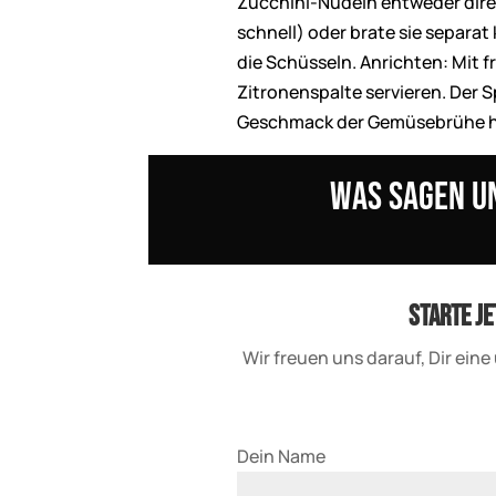
Zucchini-Nudeln entweder direk
schnell) oder brate sie separat 
die Schüsseln. Anrichten: Mit fr
Zitronenspalte servieren. Der S
Geschmack der Gemüsebrühe h
Was sagen u
Starte je
Wir freuen uns darauf, Dir ei
Dein Name