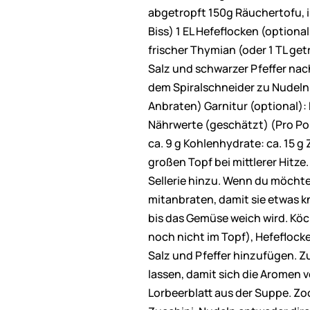
abgetropft 150g Räuchertofu, i
Biss) 1 EL Hefeflocken (optiona
frischer Thymian (oder 1 TL get
Salz und schwarzer Pfeffer nach
dem Spiralschneider zu Nudeln 
Anbraten) Garnitur (optional): 
Nährwerte (geschätzt) (Pro Port
ca. 9 g Kohlenhydrate: ca. 15 g
großen Topf bei mittlerer Hitze
Sellerie hinzu. Wenn du möchte
mitanbraten, damit sie etwas k
bis das Gemüse weich wird. Köc
noch nicht im Topf), Hefeflocke
Salz und Pfeffer hinzufügen. 
lassen, damit sich die Aromen 
Lorbeerblatt aus der Suppe. Zo