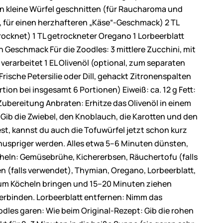
n kleine Würfel geschnitten (für Raucharoma und
l, für einen herzhafteren „Käse“-Geschmack) 2 TL
rocknet) 1 TL getrockneter Oregano 1 Lorbeerblatt
 Geschmack Für die Zoodles: 3 mittlere Zucchini, mit
verarbeitet 1 EL Olivenöl (optional, zum separaten
Frische Petersilie oder Dill, gehackt Zitronenspalten
ion bei insgesamt 6 Portionen) Eiweiß: ca. 12 g Fett:
 Zubereitung Anbraten: Erhitze das Olivenöl in einem
. Gib die Zwiebel, den Knoblauch, die Karotten und den
st, kannst du auch die Tofuwürfel jetzt schon kurz
nuspriger werden. Alles etwa 5–6 Minuten dünsten,
heln: Gemüsebrühe, Kichererbsen, Räuchertofu (falls
n (falls verwendet), Thymian, Oregano, Lorbeerblatt,
Zum Köcheln bringen und 15–20 Minuten ziehen
verbinden. Lorbeerblatt entfernen: Nimm das
odles garen: Wie beim Original-Rezept: Gib die rohen